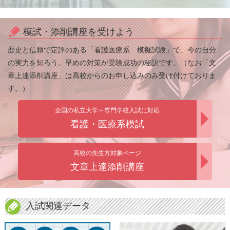
模試・添削講座を受けよう
歴史と信頼で定評のある「看護医療系 模擬試験」で、今の自分
の実力を知ろう。早めの対策が受験成功の秘訣です。（なお「文
章上達添削講座」は高校からのお申し込みのみ受け付けておりま
す。）
全国の私立大学～専門学校入試に対応
看護・医療系模試
高校の先生方対象ページ
文章上達添削講座
入試関連データ