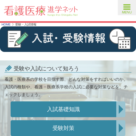
toggl
navig
HOME
受験・入試情報
受験や入試について知ろう
看護・医療系の学校を目指す際、どんな対策をすればいいのか。
入試の種類や、看護・医療系学校の入試に必要な対策などを、チ
ェックしましょう。
入試基礎知識
受験対策