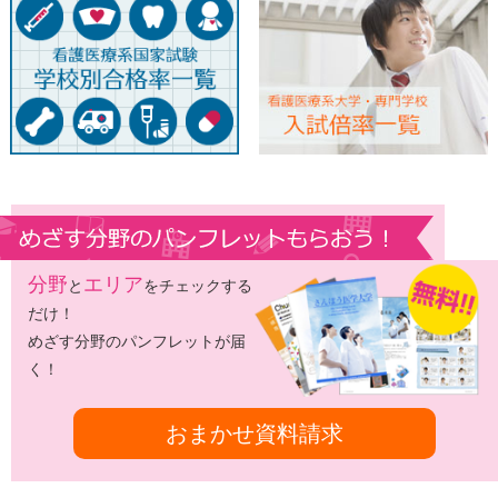
分野
エリア
と
をチェックする
だけ！
めざす分野のパンフレットが届
く！
おまかせ資料請求