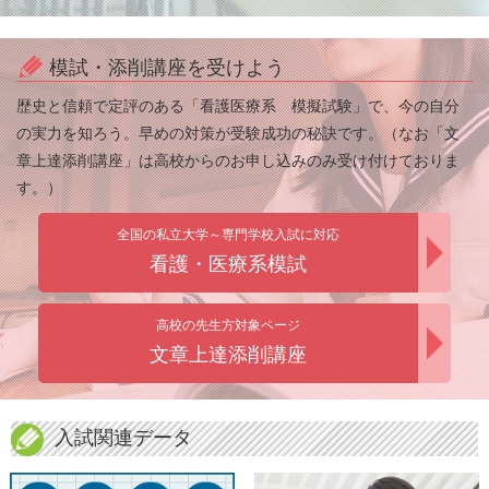
模試・添削講座を受けよう
歴史と信頼で定評のある「看護医療系 模擬試験」で、今の自分
の実力を知ろう。早めの対策が受験成功の秘訣です。（なお「文
章上達添削講座」は高校からのお申し込みのみ受け付けておりま
す。）
全国の私立大学～専門学校入試に対応
看護・医療系模試
高校の先生方対象ページ
文章上達添削講座
入試関連データ