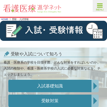
toggl
navig
HOME
受験・入試情報
受験や入試について知ろう
看護・医療系の学校を目指す際、どんな対策をすればいいのか。
入試の種類や、看護・医療系学校の入試に必要な対策などを、チ
ェックしましょう。
入試基礎知識
受験対策