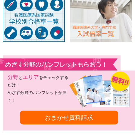
分野
エリア
と
をチェックする
だけ！
めざす分野のパンフレットが届
く！
おまかせ資料請求