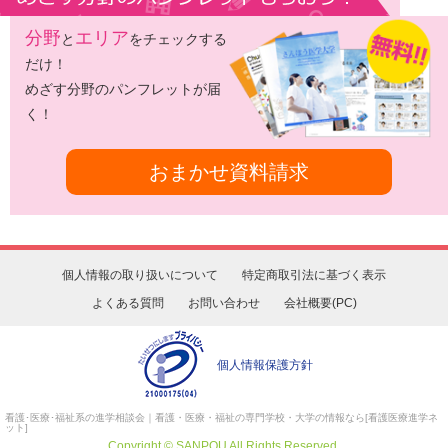
分野
エリア
と
をチェックする
だけ！
めざす分野のパンフレットが届
く！
おまかせ資料請求
個人情報の取り扱いについて
特定商取引法に基づく表示
よくある質問
お問い合わせ
会社概要(PC)
個人情報保護方針
看護･医療･福祉系の進学相談会
｜看護・医療・福祉の専門学校・大学の情報なら[看護医療進学ネ
ット]
Copyright © SANPOU All Rights Reserved.