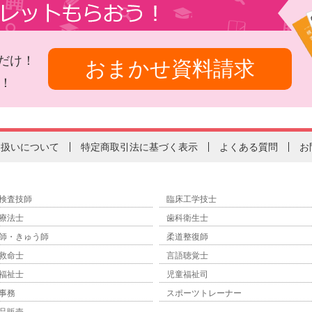
だけ！
おまかせ資料請求
！
り扱いについて
特定商取引法に基づく表示
よくある質問
お
検査技師
臨床工学技士
療法士
歯科衛生士
師・きゅう師
柔道整復師
救命士
言語聴覚士
福祉士
児童福祉司
事務
スポーツトレーナー