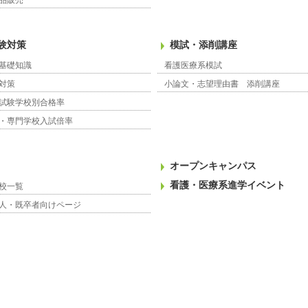
品販売
験対策
模試・添削講座
基礎知識
看護医療系模試
対策
小論文・志望理由書 添削講座
試験学校別合格率
・専門学校入試倍率
オープンキャンパス
看護・医療系進学イベント
校一覧
人・既卒者向けページ
城県｜2023年度（令和5年度入学生）