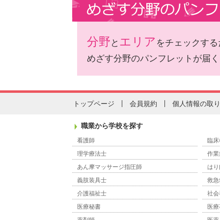
分野
エリア
と
をチェックする
めざす分野のパンフレットが届く
トップページ
会員規約
個人情報の取
職業から学校を探す
看護師
臨床
理学療法士
作業
あん摩マッサージ指圧師
はり
義肢装具士
救急
介護福祉士
社会
医療秘書
医療