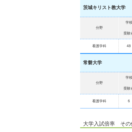
茨城キリスト教大学
学
分野
受験
看護学科
48
常磐大学
学
分野
受験
看護学科
6
大学入試倍率 その