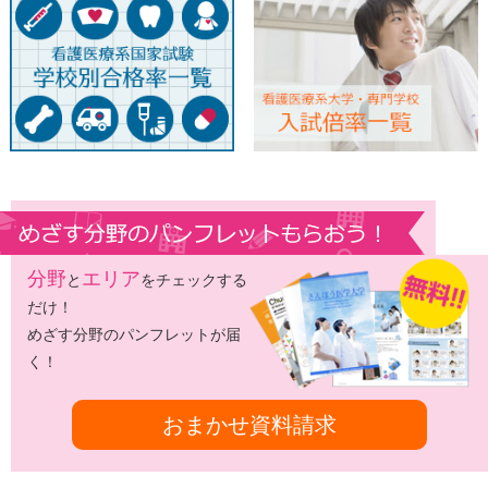
分野
エリア
と
をチェックする
だけ！
めざす分野のパンフレットが届
く！
おまかせ資料請求