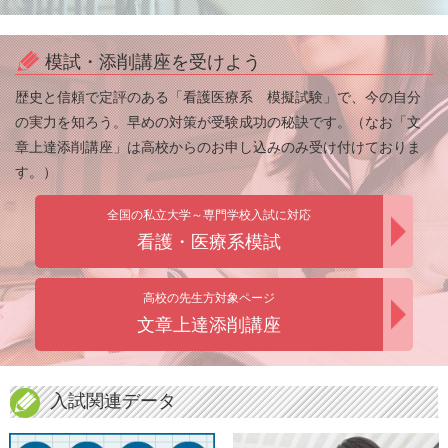
模試・添削講座を受けよう
歴史と信頼で定評のある「看護医療系 模擬試験」で、今の自分
の実力を知ろう。早めの対策が受験成功の秘訣です。（なお「文
章上達添削講座」は高校からのお申し込みのみ受け付けておりま
す。）
全国の私立大学～専門学校入試に対応
看護・医療系模試
高校の先生方対象ページ
文章上達添削講座
入試関連データ