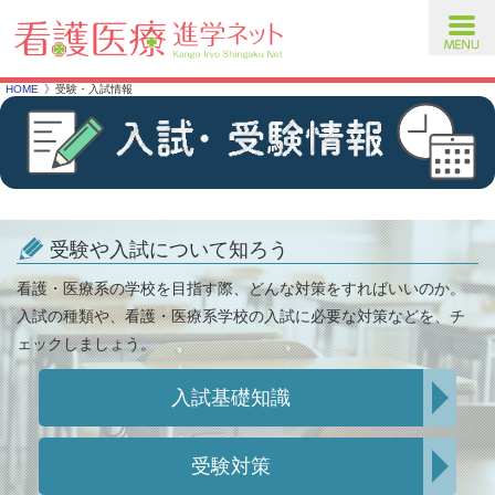
toggl
navig
HOME
受験・入試情報
受験や入試について知ろう
看護・医療系の学校を目指す際、どんな対策をすればいいのか。
入試の種類や、看護・医療系学校の入試に必要な対策などを、チ
ェックしましょう。
入試基礎知識
受験対策