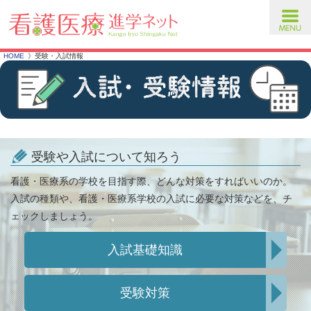
toggl
navig
HOME
受験・入試情報
受験や入試について知ろう
看護・医療系の学校を目指す際、どんな対策をすればいいのか。
入試の種類や、看護・医療系学校の入試に必要な対策などを、チ
ェックしましょう。
入試基礎知識
受験対策