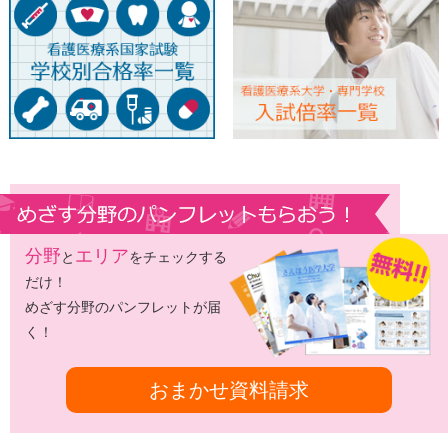
分野
エリア
と
をチェックする
だけ！
めざす分野のパンフレットが届
く！
おまかせ資料請求