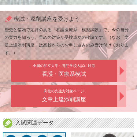
模試・添削講座を受けよう
歴史と信頼で定評のある「看護医療系 模擬試験」で、今の自分
の実力を知ろう。早めの対策が受験成功の秘訣です。（なお「文
章上達添削講座」は高校からのお申し込みのみ受け付けておりま
す。）
全国の私立大学～専門学校入試に対応
看護・医療系模試
高校の先生方対象ページ
文章上達添削講座
入試関連データ