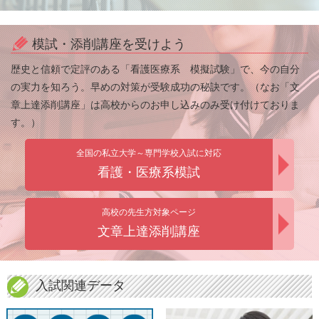
模試・添削講座を受けよう
歴史と信頼で定評のある「看護医療系 模擬試験」で、今の自分
の実力を知ろう。早めの対策が受験成功の秘訣です。（なお「文
章上達添削講座」は高校からのお申し込みのみ受け付けておりま
す。）
全国の私立大学～専門学校入試に対応
看護・医療系模試
高校の先生方対象ページ
文章上達添削講座
入試関連データ