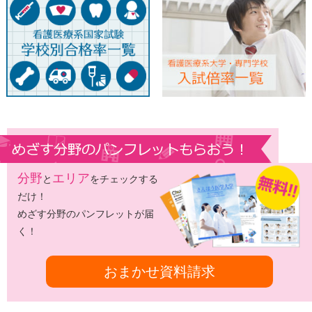
分野
エリア
と
をチェックする
だけ！
めざす分野のパンフレットが届
く！
おまかせ資料請求