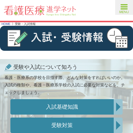
toggl
navig
HOME
受験・入試情報
受験や入試について知ろう
看護・医療系の学校を目指す際、どんな対策をすればいいのか。
入試の種類や、看護・医療系学校の入試に必要な対策などを、チ
ェックしましょう。
入試基礎知識
受験対策