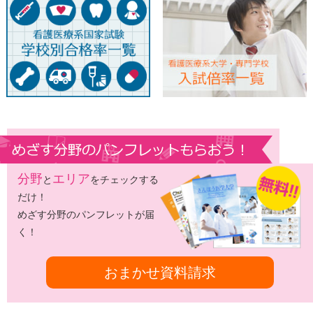
分野
エリア
と
をチェックする
だけ！
めざす分野のパンフレットが届
く！
おまかせ資料請求