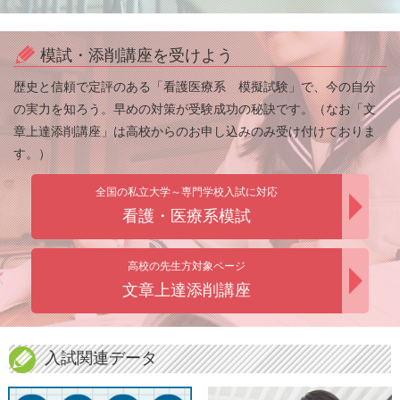
模試・添削講座を受けよう
歴史と信頼で定評のある「看護医療系 模擬試験」で、今の自分
の実力を知ろう。早めの対策が受験成功の秘訣です。（なお「文
章上達添削講座」は高校からのお申し込みのみ受け付けておりま
す。）
全国の私立大学～専門学校入試に対応
看護・医療系模試
高校の先生方対象ページ
文章上達添削講座
入試関連データ