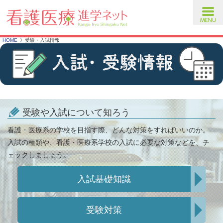
toggl
navig
HOME
受験・入試情報
受験や入試について知ろう
看護・医療系の学校を目指す際、どんな対策をすればいいのか。
入試の種類や、看護・医療系学校の入試に必要な対策などを、チ
ェックしましょう。
入試基礎知識
受験対策