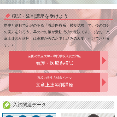
模試・添削講座を受けよう
歴史と信頼で定評のある「看護医療系 模擬試験」で、今の自分
の実力を知ろう。早めの対策が受験成功の秘訣です。（なお「文
章上達添削講座」は高校からのお申し込みのみ受け付けておりま
す。）
全国の私立大学～専門学校入試に対応
看護・医療系模試
高校の先生方対象ページ
文章上達添削講座
入試関連データ