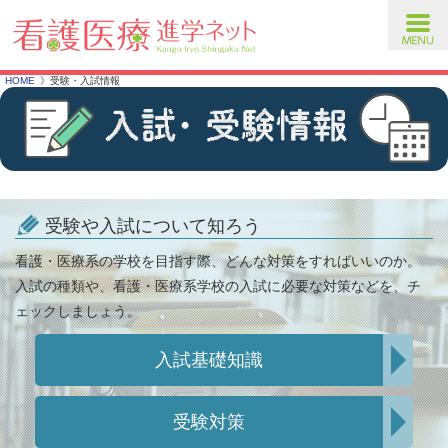
toggl
navig
HOME
受験・入試情報
受験や入試について知ろう
看護・医療系の学校を目指す際、どんな対策をすればいいのか。
入試の種類や、看護・医療系学校の入試に必要な対策などを、チ
ェックしましょう。
入試基礎知識
受験対策