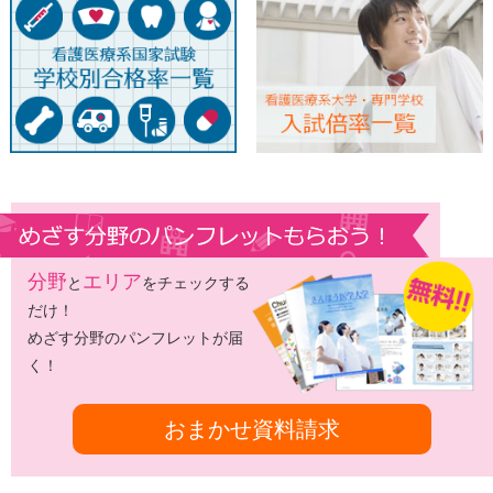
分野
エリア
と
をチェックする
だけ！
めざす分野のパンフレットが届
く！
おまかせ資料請求