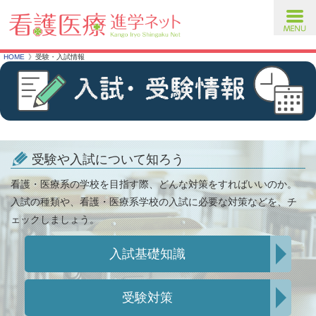
toggl
navig
HOME
受験・入試情報
受験や入試について知ろう
看護・医療系の学校を目指す際、どんな対策をすればいいのか。
入試の種類や、看護・医療系学校の入試に必要な対策などを、チ
ェックしましょう。
入試基礎知識
受験対策