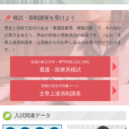
模試・添削講座を受けよう
歴史と信頼で定評のある「看護医療系 模擬試験」で、今の自分
の実力を知ろう。早めの対策が受験成功の秘訣です。（なお「文
章上達添削講座」は高校からのお申し込みのみ受け付けておりま
す。）
全国の私立大学～専門学校入試に対応
看護・医療系模試
高校の先生方対象ページ
文章上達添削講座
入試関連データ