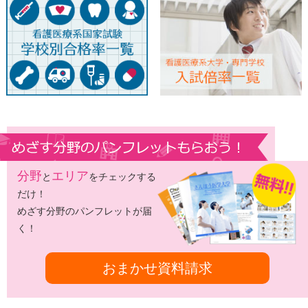
分野
エリア
と
をチェックする
だけ！
めざす分野のパンフレットが届
く！
おまかせ資料請求