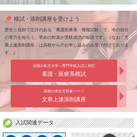
模試・添削講座を受けよう
歴史と信頼で定評のある「看護医療系 模擬試験」で、今の自分
の実力を知ろう。早めの対策が受験成功の秘訣です。（なお「文
章上達添削講座」は高校からのお申し込みのみ受け付けておりま
す。）
全国の私立大学～専門学校入試に対応
看護・医療系模試
高校の先生方対象ページ
文章上達添削講座
入試関連データ