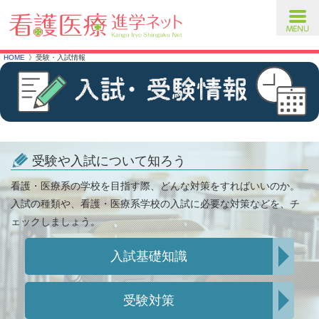
toggl
navig
HOME
受験・入試情報
受験や入試について知ろう
看護・医療系の学校を目指す際、どんな対策をすればいいのか。
入試の種類や、看護・医療系学校の入試に必要な対策などを、チ
ェックしましょう。
入試基礎知識
受験対策