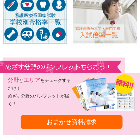
分野
エリア
と
をチェックする
だけ！
めざす分野のパンフレットが届
く！
おまかせ資料請求