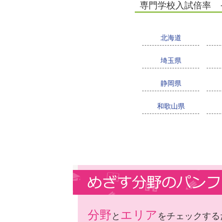
専門学校入試倍率 
北海道
埼玉県
静岡県
和歌山県
分野
エリア
と
をチェックする