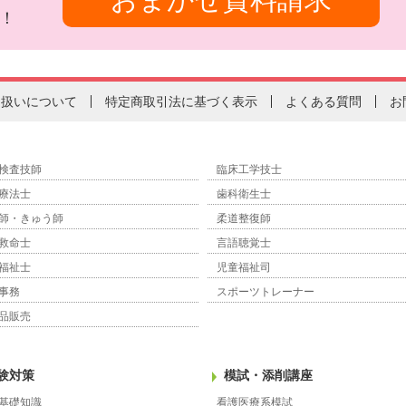
！
り扱いについて
特定商取引法に基づく表示
よくある質問
お
検査技師
臨床工学技士
療法士
歯科衛生士
師・きゅう師
柔道整復師
救命士
言語聴覚士
福祉士
児童福祉司
事務
スポーツトレーナー
品販売
験対策
模試・添削講座
基礎知識
看護医療系模試