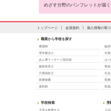
めざす分野のパンフレットが届く
トップページ
会員規約
個人情報の取
職業から学校を探す
看護師
臨床
理学療法士
作業
あん摩マッサージ指圧師
はり
義肢装具士
救急
介護福祉士
社会
医療秘書
医療
薬剤師
医薬
学校検索
受
大学を検索する
入試