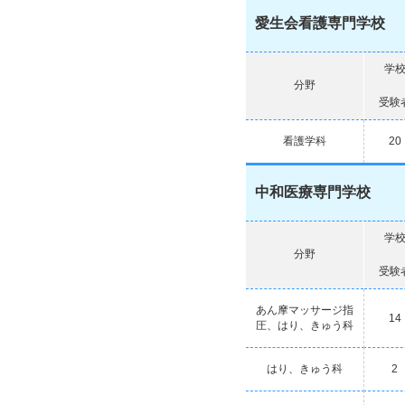
愛生会看護専門学校
学
分野
受験
看護学科
20
中和医療専門学校
学
分野
受験
あん摩マッサージ指
14
圧、はり、きゅう科
はり、きゅう科
2