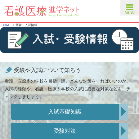
toggl
navig
HOME
受験・入試情報
受験や入試について知ろう
看護・医療系の学校を目指す際、どんな対策をすればいいのか。
入試の種類や、看護・医療系学校の入試に必要な対策などを、チ
ェックしましょう。
入試基礎知識
受験対策