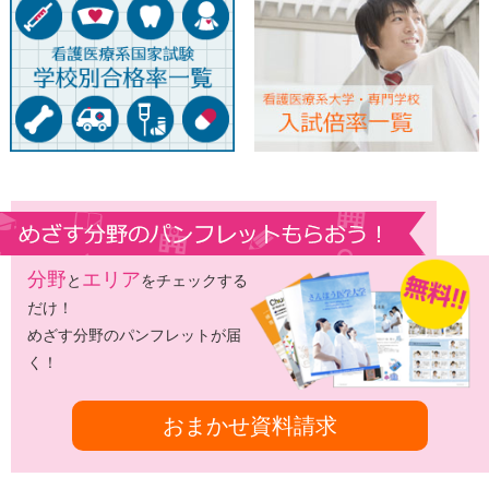
分野
エリア
と
をチェックする
だけ！
めざす分野のパンフレットが届
く！
おまかせ資料請求