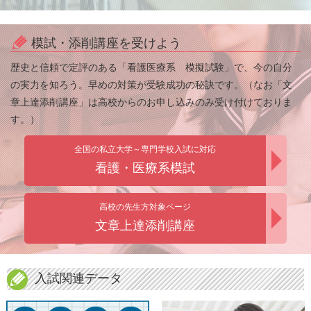
模試・添削講座を受けよう
歴史と信頼で定評のある「看護医療系 模擬試験」で、今の自分
の実力を知ろう。早めの対策が受験成功の秘訣です。（なお「文
章上達添削講座」は高校からのお申し込みのみ受け付けておりま
す。）
全国の私立大学～専門学校入試に対応
看護・医療系模試
高校の先生方対象ページ
文章上達添削講座
入試関連データ