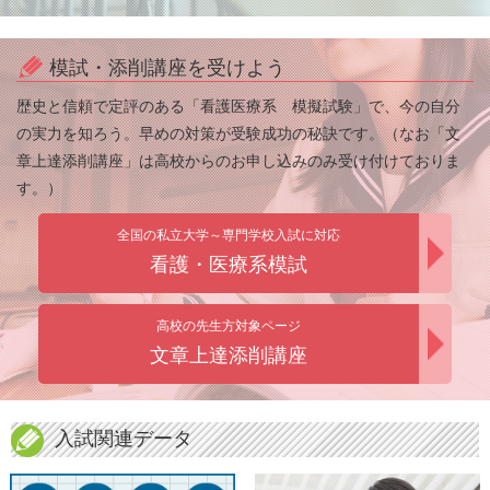
模試・添削講座を受けよう
歴史と信頼で定評のある「看護医療系 模擬試験」で、今の自分
の実力を知ろう。早めの対策が受験成功の秘訣です。（なお「文
章上達添削講座」は高校からのお申し込みのみ受け付けておりま
す。）
全国の私立大学～専門学校入試に対応
看護・医療系模試
高校の先生方対象ページ
文章上達添削講座
入試関連データ