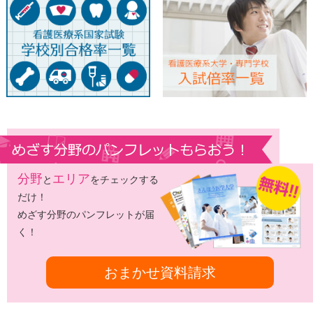
分野
エリア
と
をチェックする
だけ！
めざす分野のパンフレットが届
く！
おまかせ資料請求