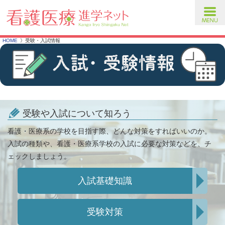
toggl
navig
HOME
受験・入試情報
受験や入試について知ろう
看護・医療系の学校を目指す際、どんな対策をすればいいのか。
入試の種類や、看護・医療系学校の入試に必要な対策などを、チ
ェックしましょう。
入試基礎知識
受験対策