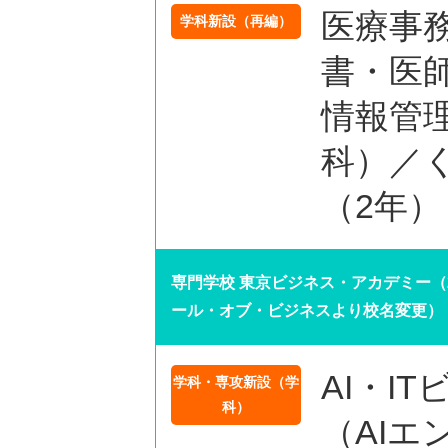
医療事
学科新設（再編）
書・医
情報管理
科）／
（2年）
専門学校 東京ビジネス・アカデミー（2
ール・オブ・ビジネスより校名変更）
AI・I
学科・専攻新設（学
科）
（AI