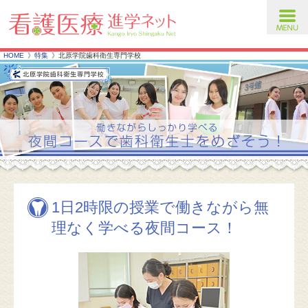
toggl
navig
HOME
特集
北原学院歯科衛生専門学校
1日2時限の授業で働きながら無
理なく学べる夜間コース！