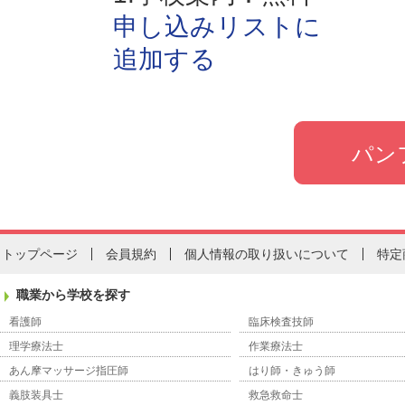
申し込みリストに
追加する
トップページ
会員規約
個人情報の取り扱いについて
特定
職業から学校を探す
看護師
臨床検査技師
理学療法士
作業療法士
あん摩マッサージ指圧師
はり師・きゅう師
義肢装具士
救急救命士