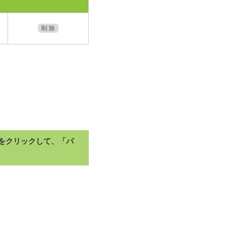
削 除
をクリックして、「パ