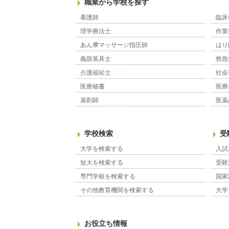
職業から学校を探す
看護師
臨床
理学療法士
作業
あん摩マッサージ指圧師
はり
義肢装具士
救急
介護福祉士
社会
医療秘書
医療
薬剤師
医薬
学校検索
受
大学を検索する
入試
短大を検索する
受験
専門学校を検索する
国家
その他教育機関を検索する
大学
お役立ち情報