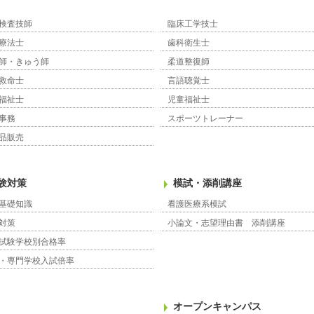
検査技師
臨床工学技士
療法士
歯科衛生士
師・きゅう師
柔道整復師
救命士
言語聴覚士
福祉士
児童福祉士
事務
スポーツトレーナー
品販売
験対策
模試・添削講座
基礎知識
看護医療系模試
対策
小論文・志望理由書 添削講座
試験学校別合格率
・専門学校入試倍率
オープンキャンパス