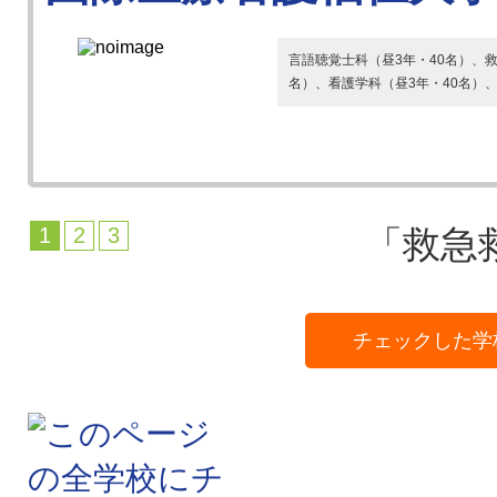
言語聴覚士科（昼3年・40名）、救
名）、看護学科（昼3年・40名）
1
2
3
「救急救
チェックした学