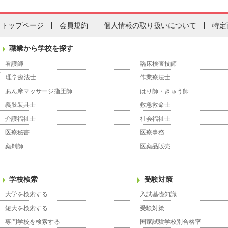
トップページ
会員規約
個人情報の取り扱いについて
特定
職業から学校を探す
看護師
臨床検査技師
理学療法士
作業療法士
あん摩マッサージ指圧師
はり師・きゅう師
義肢装具士
救急救命士
介護福祉士
社会福祉士
医療秘書
医療事務
薬剤師
医薬品販売
学校検索
受験対策
大学を検索する
入試基礎知識
短大を検索する
受験対策
専門学校を検索する
国家試験学校別合格率