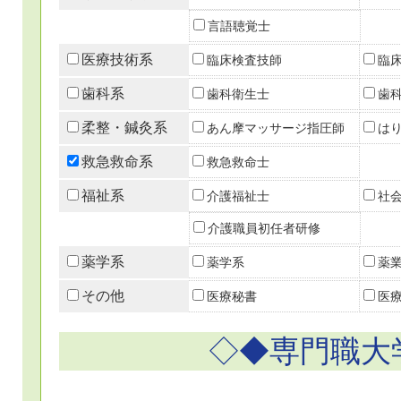
言語聴覚士
医療技術系
臨床検査技師
臨
歯科系
歯科衛生士
歯
柔整・鍼灸系
あん摩マッサージ指圧師
は
救急救命系
救急救命士
福祉系
介護福祉士
社
介護職員初任者研修
薬学系
薬学系
薬
その他
医療秘書
医
◇◆専門職大