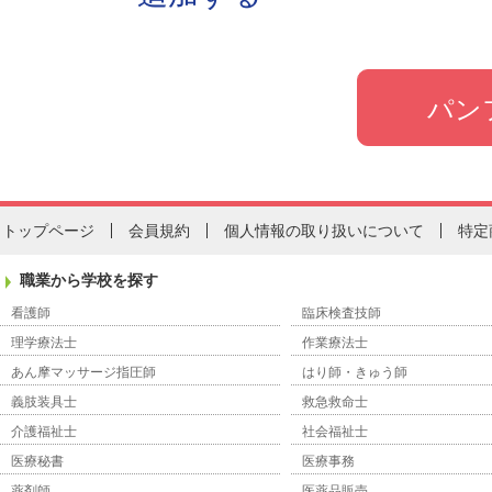
トップページ
会員規約
個人情報の取り扱いについて
特定
職業から学校を探す
看護師
臨床検査技師
理学療法士
作業療法士
あん摩マッサージ指圧師
はり師・きゅう師
義肢装具士
救急救命士
介護福祉士
社会福祉士
医療秘書
医療事務
薬剤師
医薬品販売