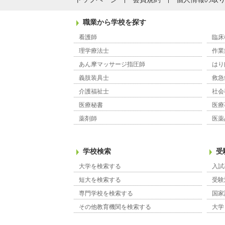
職業から学校を探す
看護師
臨床
理学療法士
作業
あん摩マッサージ指圧師
はり
義肢装具士
救急
介護福祉士
社会
医療秘書
医療
薬剤師
医薬
学校検索
受
大学を検索する
入試
短大を検索する
受験
専門学校を検索する
国家
その他教育機関を検索する
大学