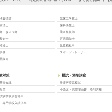
検査技師
臨床工学技士
療法士
歯科衛生士
師・きゅう師
柔道整復師
救命士
言語聴覚士
福祉士
児童福祉司
事務
スポーツトレーナー
品販売
験対策
模試・添削講座
基礎知識
看護医療系模試
対策
小論文・志望理由書 添削講座
試験学校別合格率
・専門学校入試倍率