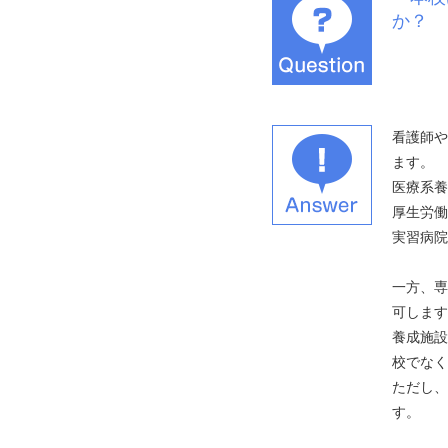
か？
看護師や
ます。
医療系養
厚生労働
実習病院
一方、専
可します
養成施設
校でなく
ただし、
す。