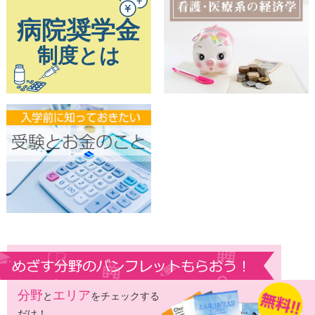
分野
エリア
と
をチェックする
だけ！