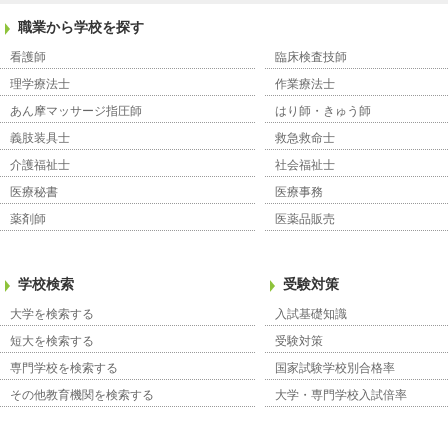
職業から学校を探す
看護師
臨床検査技師
理学療法士
作業療法士
あん摩マッサージ指圧師
はり師・きゅう師
義肢装具士
救急救命士
介護福祉士
社会福祉士
医療秘書
医療事務
薬剤師
医薬品販売
学校検索
受験対策
大学を検索する
入試基礎知識
短大を検索する
受験対策
専門学校を検索する
国家試験学校別合格率
その他教育機関を検索する
大学・専門学校入試倍率