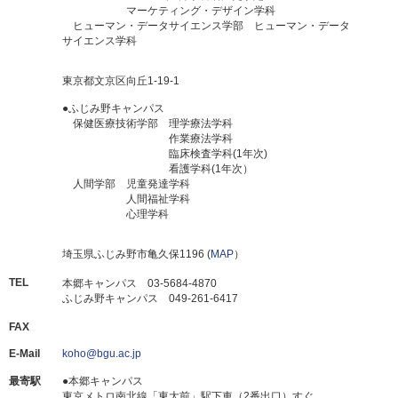
マーケティング・デザイン学科
ヒューマン・データサイエンス学部 ヒューマン・データ
サイエンス学科
東京都文京区向丘1-19-1
●ふじみ野キャンパス
保健医療技術学部 理学療法学科
作業療法学科
臨床検査学科(1年次)
看護学科(1年次）
人間学部 児童発達学科
人間福祉学科
心理学科
埼玉県ふじみ野市亀久保1196 (
MAP
）
TEL
本郷キャンパス 03-5684-4870
ふじみ野キャンパス 049-261-6417
FAX
E-Mail
koho@bgu.ac.jp
最寄駅
●本郷キャンパス
東京メトロ南北線「東大前」駅下車（2番出口）すぐ