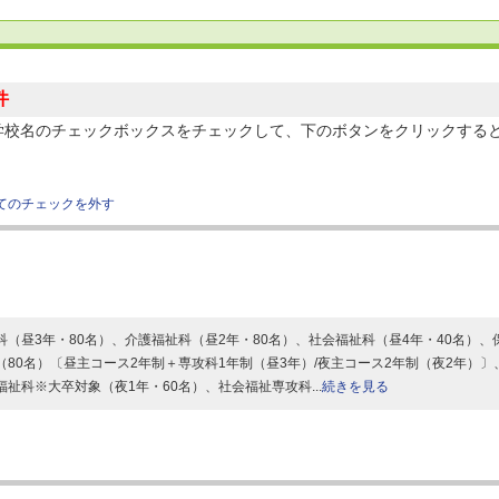
件
学校名のチェックボックスをチェックして、下のボタンをクリックする
てのチェックを外す
科（昼3年・80名）、介護福祉科（昼2年・80名）、社会福祉科（昼4年・40名）、
（80名）〔昼主コース2年制＋専攻科1年制（昼3年）/夜主コース2年制（夜2年）〕
福祉科※大卒対象（夜1年・60名）、社会福祉専攻科...
続きを見る