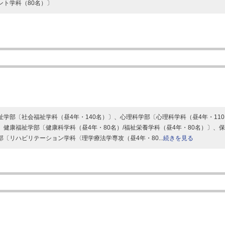
ント学科（80名）〕
祉学部〔社会福祉学科（昼4年・140名）〕、心理科学部〔心理科学科（昼4年・110
、健康福祉学部〔健康科学科（昼4年・80名）/福祉栄養学科（昼4年・80名）〕、
部〔リハビリテーション学科〈理学療法学専攻（昼4年・80...
続きを見る