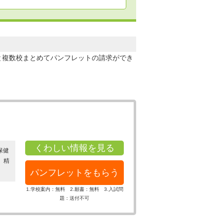
と複数校まとめてパンフレットの請求ができ
くわしい情報を見る
保健
、精
パンフレットをもらう
1.学校案内：無料 2.願書：無料 3.入試問
題：送付不可