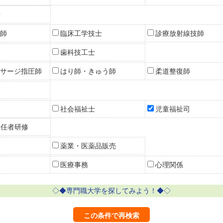
士
師
臨床工学技士
診療放射線技師
歯科技工士
サージ指圧師
はり師・きゅう師
柔道整復師
社会福祉士
児童福祉司
初任者研修
薬業・医薬品販売
医療事務
心理関係
◇◆専門職大学を探してみよう！◆◇