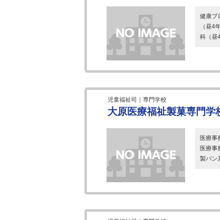
健康プ
（昼4
科（昼
児童福祉司｜専門学校
大原医療福祉製菓専門学
医療事
医療事
製パン