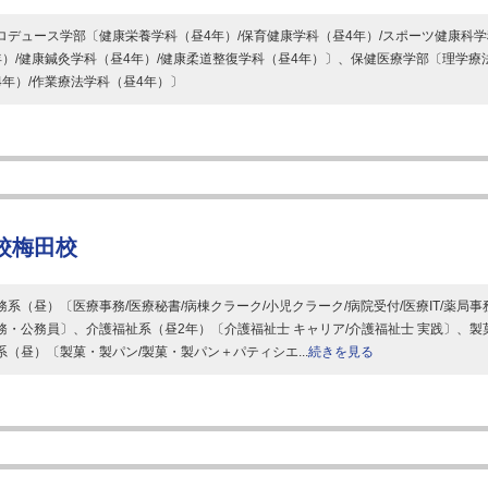
ロデュース学部〔健康栄養学科（昼4年）/保育健康学科（昼4年）/スポーツ健康科学
年）/健康鍼灸学科（昼4年）/健康柔道整復学科（昼4年）〕、保健医療学部〔理学療
4年）/作業療法学科（昼4年）〕
校梅田校
務系（昼）〔医療事務/医療秘書/病棟クラーク/小児クラーク/病院受付/医療IT/薬局事務
務・公務員〕、介護福祉系（昼2年）〔介護福祉士 キャリア/介護福祉士 実践〕、製
系（昼）〔製菓・製パン/製菓・製パン＋パティシエ...
続きを見る