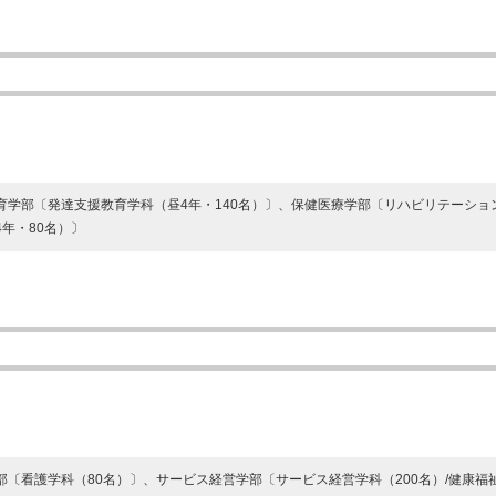
育学部〔発達支援教育学科（昼4年・140名）〕、保健医療学部〔リハビリテーショ
4年・80名）〕
部〔看護学科（80名）〕、サービス経営学部〔サービス経営学科（200名）/健康福