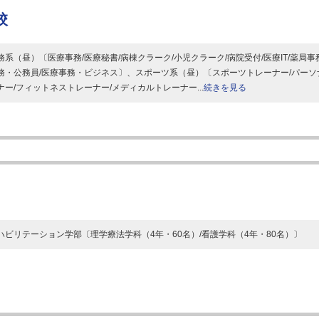
校
務系（昼）〔医療事務/医療秘書/病棟クラーク/小児クラーク/病院受付/医療IT/薬局事務
務・公務員/医療事務・ビジネス〕、スポーツ系（昼）〔スポーツトレーナー/パーソ
ナー/フィットネストレーナー/メディカルトレーナー...
続きを見る
ハビリテーション学部〔理学療法学科（4年・60名）/看護学科（4年・80名）〕