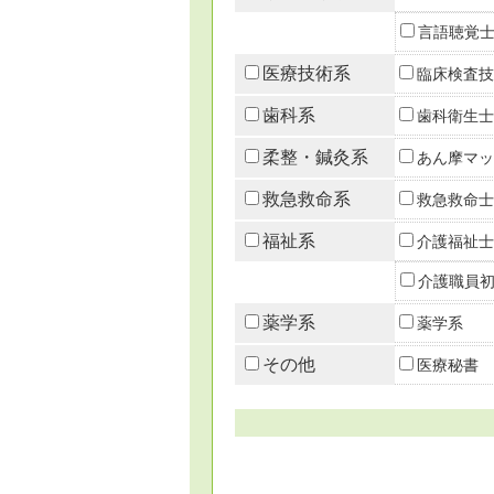
言語聴覚
医療技術系
臨床検査技
歯科系
歯科衛生士
柔整・鍼灸系
あん摩マッ
救急救命系
救急救命士
福祉系
介護福祉士
介護職員
薬学系
薬学系
その他
医療秘書