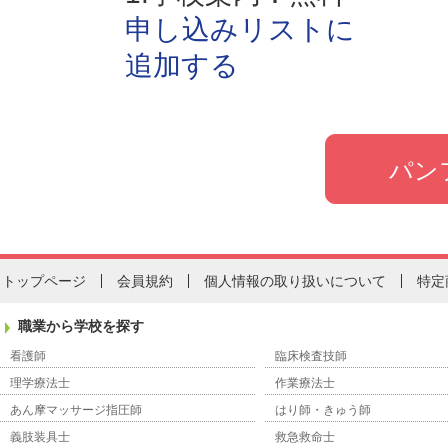
申し込みリストに
追加する
トップページ
会員規約
個人情報の取り扱いについて
特定
職業から学校を探す
看護師
臨床検査技師
理学療法士
作業療法士
あん摩マッサージ指圧師
はり師・きゅう師
義肢装具士
救急救命士