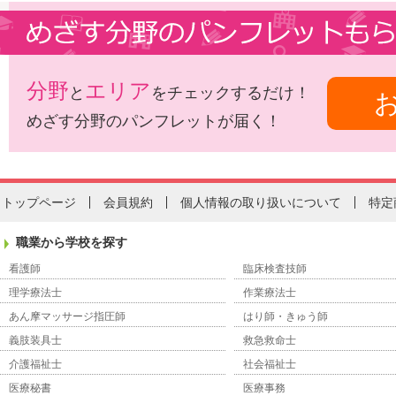
分野
エリア
と
をチェックするだけ！
めざす分野のパンフレットが届く！
トップページ
会員規約
個人情報の取り扱いについて
特定
職業から学校を探す
看護師
臨床検査技師
理学療法士
作業療法士
あん摩マッサージ指圧師
はり師・きゅう師
義肢装具士
救急救命士
介護福祉士
社会福祉士
医療秘書
医療事務