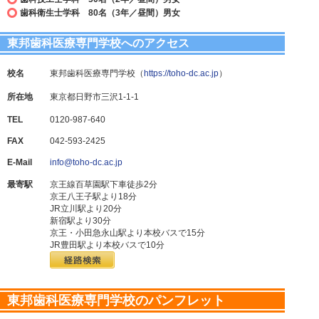
歯科衛生士学科 80名（3年／昼間）男女
東邦歯科医療専門学校へのアクセス
校名
東邦歯科医療専門学校（
https://toho-dc.ac.jp
）
所在地
東京都日野市三沢1-1-1
TEL
0120-987-640
FAX
042-593-2425
E-Mail
info@toho-dc.ac.jp
最寄駅
京王線百草園駅下車徒歩2分
京王八王子駅より18分
JR立川駅より20分
新宿駅より30分
京王・小田急永山駅より本校バスで15分
JR豊田駅より本校バスで10分
東邦歯科医療専門学校のパンフレット