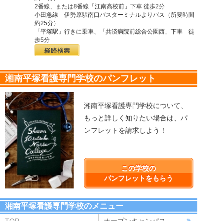
2番線、または8番線「江南高校前」下車 徒歩2分
小田急線 伊勢原駅南口バスターミナルよりバス（所要時間
約25分）
「平塚駅」行きに乗車、「共済病院前総合公園西」下車 徒
歩5分
湘南平塚看護専門学校のパンフレット
湘南平塚看護専門学校について、
もっと詳しく知りたい場合は、パ
ンフレットを請求しよう！
この学校の
パンフレットをもらう
湘南平塚看護専門学校のメニュー
TOP
オープンキャンパス