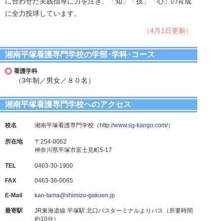
に合わせた実践指導に力を注ぎ、「知」「技」「心」の育成
に全力投球しています。
（4月1日更新）
湘南平塚看護専門学校の学部･学科･コース
看護学科
（3年制／男女／８０名）
湘南平塚看護専門学校へのアクセス
校名
湘南平塚看護専門学校（
http://www.sg-kango.com/
）
所在地
〒254-0062
神奈川県平塚市富士見町5-17
TEL
0463-30-1900
FAX
0463-36-0065
E-Mail
kan-tama@shimizu-gakuen.jp
最寄駅
JR東海道線 平塚駅 北口バスターミナルよりバス（所要時間
約10分）