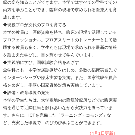
療の姿を知ることができます。本学ではすべての学科でその
両方を学ぶことができ、臨床の現場で求められる医療人を育
成します。
◆現役プロが次代のプロを育てる
本学の教員は、医療資格を持ち、臨床の現場で活躍している
プロフェッショナル。プロアスリートのトレーナーとして活
躍する教員も多く、学生たちは現場で求められる最新の情報
を踏まえた学びに、目を輝かせて学んでいます。
◆実践的に学び、国家試験合格をめざす
全学科とも、本学附属診療所をはじめ、多数の臨床実習先で
インターンシップや臨床実習を実施。また、国家試験全員合
格をめざし、手厚い国家資格対策も実施しています。
◆設備・教育環境の充実
本学の学生たちは、大学敷地内の附属診療所などでの臨床実
習を通じて近隣住民と触れあいながら実践力を養っていま
す。さらに、ICTを完備した「ラーニング・コモンズ」な
ど、充実した環境で、のびのび学ぶことができます。
（4月1日更新）