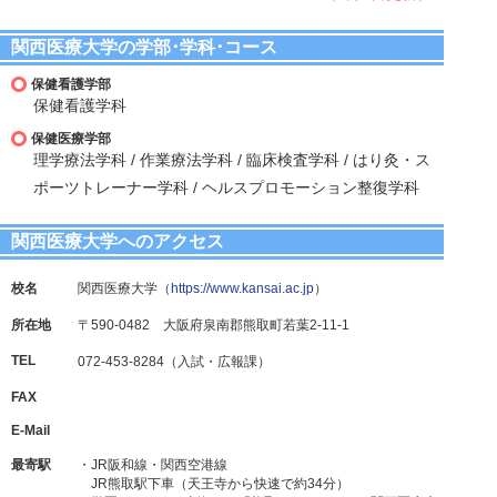
関西医療大学の学部･学科･コース
保健看護学部
保健看護学科
保健医療学部
理学療法学科 / 作業療法学科 / 臨床検査学科 / はり灸・ス
ポーツトレーナー学科 / ヘルスプロモーション整復学科
関西医療大学へのアクセス
校名
関西医療大学（
https://www.kansai.ac.jp
）
所在地
〒590-0482 大阪府泉南郡熊取町若葉2-11-1
TEL
072-453-8284（入試・広報課）
FAX
E-Mail
最寄駅
・JR阪和線・関西空港線
JR熊取駅下車（天王寺から快速で約34分）