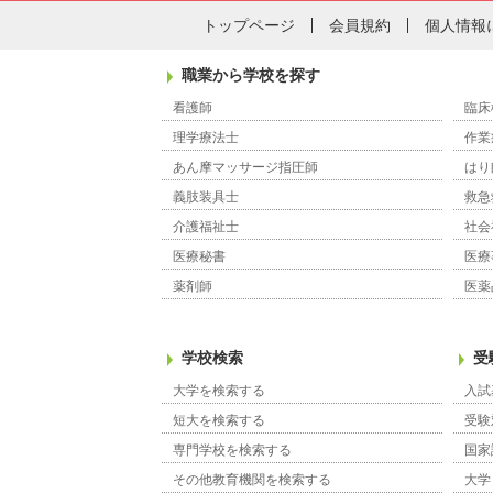
トップページ
会員規約
個人情報
職業から学校を探す
看護師
臨床
理学療法士
作業
あん摩マッサージ指圧師
はり
義肢装具士
救急
介護福祉士
社会
医療秘書
医療
薬剤師
医薬
学校検索
受
大学を検索する
入試
短大を検索する
受験
専門学校を検索する
国家
その他教育機関を検索する
大学