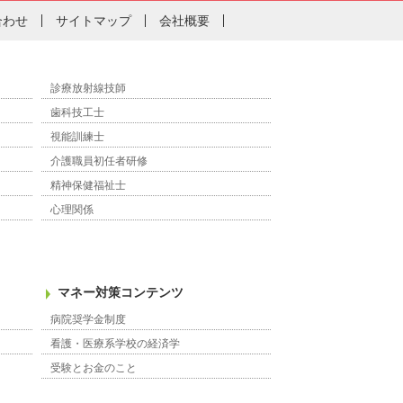
合わせ
サイトマップ
会社概要
診療放射線技師
歯科技工士
視能訓練士
介護職員初任者研修
精神保健福祉士
心理関係
マネー対策コンテンツ
病院奨学金制度
看護・医療系学校の経済学
受験とお金のこと