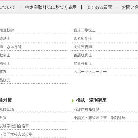
について
特定商取引法に基づく表示
よくある質問
お問い
検査技師
臨床工学技士
療法士
歯科衛生士
師・きゅう師
柔道整復師
救命士
言語聴覚士
福祉士
児童福祉士
事務
スポーツトレーナー
品販売
験対策
模試・添削講座
基礎知識
看護医療系模試
対策
小論文・志望理由書 添削講座
試験学校別合格率
・専門学校入試倍率