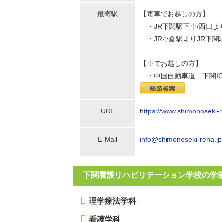
最寄駅
【電車でお越しの方】
・JR下関駅下車/西口よ
・JR小倉駅よりJR下関
【車でお越しの方】
・中国自動車道 下関IC
URL
https://www.shimonoseki-r
E-Mail
info@shimonoseki-reha.jp
下関看護リハビリテーション学校の学部
理学療法学科
看護学科