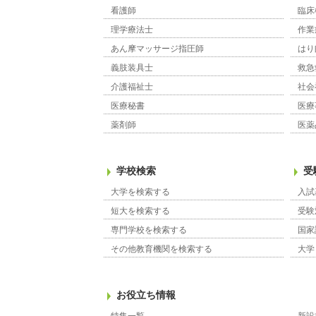
看護師
臨床
理学療法士
作業
あん摩マッサージ指圧師
はり
義肢装具士
救急
介護福祉士
社会
医療秘書
医療
薬剤師
医薬
学校検索
受
大学を検索する
入試
短大を検索する
受験
専門学校を検索する
国家
その他教育機関を検索する
大学
お役立ち情報