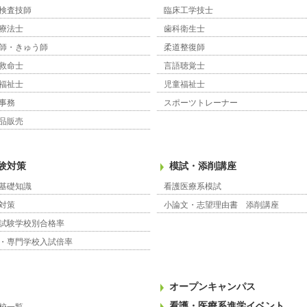
検査技師
臨床工学技士
療法士
歯科衛生士
師・きゅう師
柔道整復師
救命士
言語聴覚士
福祉士
児童福祉士
事務
スポーツトレーナー
品販売
験対策
模試・添削講座
基礎知識
看護医療系模試
対策
小論文・志望理由書 添削講座
試験学校別合格率
・専門学校入試倍率
オープンキャンパス
看護・医療系進学イベント