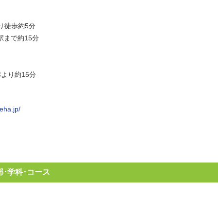
り徒歩約5分
駅まで約15分
より約15分
eha.jp/
･学科･コース