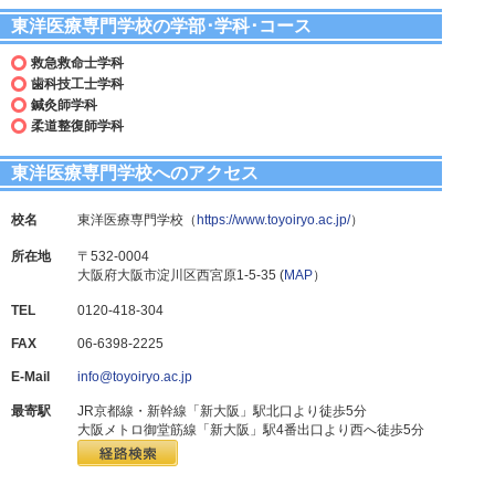
東洋医療専門学校の学部･学科･コース
救急救命士学科
歯科技工士学科
鍼灸師学科
柔道整復師学科
東洋医療専門学校へのアクセス
校名
東洋医療専門学校（
https://www.toyoiryo.ac.jp/
）
所在地
〒532-0004
大阪府大阪市淀川区西宮原1-5-35 (
MAP
）
TEL
0120-418-304
FAX
06-6398-2225
E-Mail
info@toyoiryo.ac.jp
最寄駅
JR京都線・新幹線「新大阪」駅北口より徒歩5分
大阪メトロ御堂筋線「新大阪」駅4番出口より西へ徒歩5分