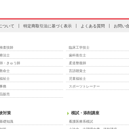
について
特定商取引法に基づく表示
よくある質問
お問い
検査技師
臨床工学技士
療法士
歯科衛生士
師・きゅう師
柔道整復師
救命士
言語聴覚士
福祉士
児童福祉士
事務
スポーツトレーナー
品販売
験対策
模試・添削講座
基礎知識
看護医療系模試