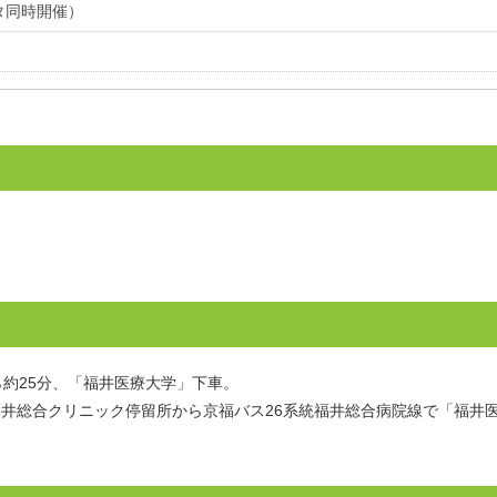
タ同時開催）
ら約25分、「福井医療大学」下車。
福井総合クリニック停留所から京福バス26系統福井総合病院線で「福井