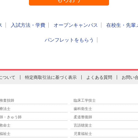
ス
入試方法・学費
オープンキャンパス
在校生・先輩
パンフレットをもらう
について
特定商取引法に基づく表示
よくある質問
お問い
検査技師
臨床工学技士
療法士
歯科衛生士
師・きゅう師
柔道整復師
救命士
言語聴覚士
福祉士
児童福祉士