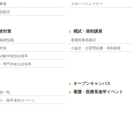
事務
スポーツトレーナー
品販売
験対策
模試・添削講座
基礎知識
看護医療系模試
対策
小論文・志望理由書 添削講座
試験学校別合格率
・専門学校入試倍率
オープンキャンパス
看護・医療系進学イベント
校一覧
人・既卒者向けページ