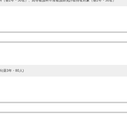
科（昼2年・50名）、高等看護科※准看護師免許取得者対象（昼2年・50名）
(昼3年・80人)