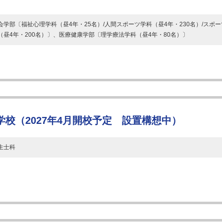
会学部〔福祉心理学科（昼4年・25名）/人間スポーツ学科（昼4年・230名）/スポー
（昼4年・200名）〕、医療健康学部〔理学療法学科（昼4年・80名）〕
校（2027年4月開校予定 設置構想中）
生士科