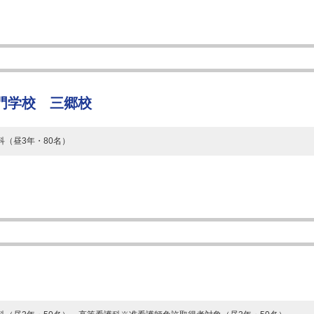
門学校 三郷校
科（昼3年・80名）