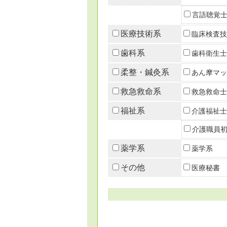
言語聴覚
医療技術系
臨床検査技
歯科系
歯科衛生士
柔整・鍼灸系
あん摩マッ
救急救命系
救急救命士
福祉系
介護福祉士
介護職員
薬学系
薬学系
その他
医療秘書