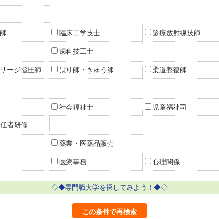
士
師
臨床工学技士
診療放射線技師
歯科技工士
サージ指圧師
はり師・きゅう師
柔道整復師
社会福祉士
児童福祉司
初任者研修
薬業・医薬品販売
医療事務
心理関係
◇◆専門職大学を探してみよう！◆◇