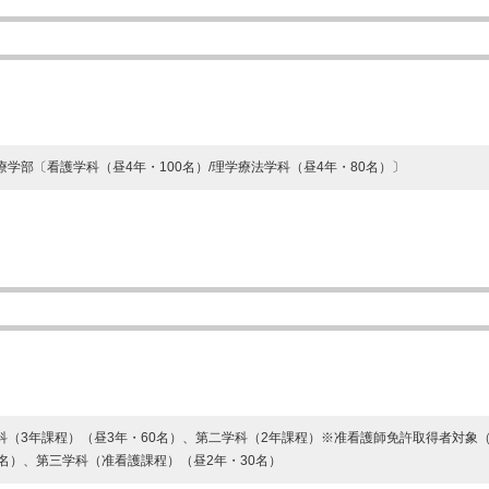
療学部〔看護学科（昼4年・100名）/理学療法学科（昼4年・80名）〕
科（3年課程）（昼3年・60名）、第二学科（2年課程）※准看護師免許取得者対象（
0名）、第三学科（准看護課程）（昼2年・30名）