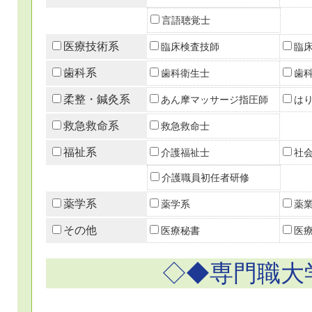
言語聴覚士
医療技術系
臨床検査技師
臨
歯科系
歯科衛生士
歯
柔整・鍼灸系
あん摩マッサージ指圧師
は
救急救命系
救急救命士
福祉系
介護福祉士
社
介護職員初任者研修
薬学系
薬学系
薬
その他
医療秘書
医
◇◆専門職大