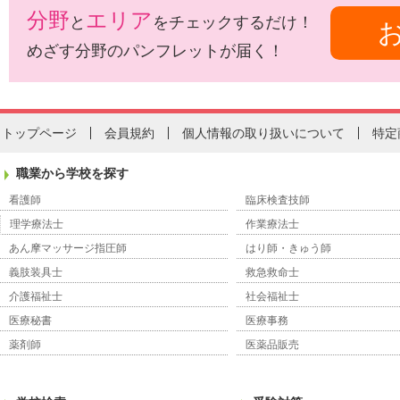
分野
エリア
と
をチェックするだけ！
めざす分野のパンフレットが届く！
トップページ
会員規約
個人情報の取り扱いについて
特定
職業から学校を探す
看護師
臨床検査技師
理学療法士
作業療法士
あん摩マッサージ指圧師
はり師・きゅう師
義肢装具士
救急救命士
介護福祉士
社会福祉士
医療秘書
医療事務
薬剤師
医薬品販売