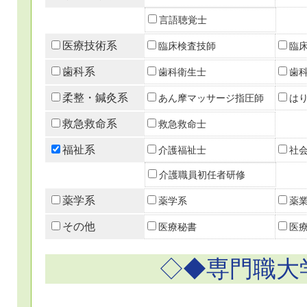
言語聴覚士
医療技術系
臨床検査技師
臨
歯科系
歯科衛生士
歯
柔整・鍼灸系
あん摩マッサージ指圧師
は
救急救命系
救急救命士
福祉系
介護福祉士
社
介護職員初任者研修
薬学系
薬学系
薬
その他
医療秘書
医
◇◆専門職大