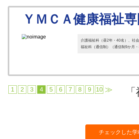
ＹＭＣＡ健康福祉専
介護福祉科（昼2年・40名）、社
福祉科（通信制）（通信制9か月・
≫
1
2
3
4
5
6
7
8
9
10
「
チェックした学