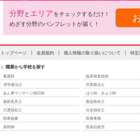
分野
エリア
と
をチェックするだけ！
めざす分野のパンフレットが届く！
トップページ
会員規約
個人情報の取り扱いについて
特定
職業から学校を探す
看護師
臨床検査技師
理学療法士
作業療法士
あん摩マッサージ指圧師
はり師・きゅう師
義肢装具士
救急救命士
介護福祉士
社会福祉士
医療秘書
医療事務
薬剤師
医薬品販売