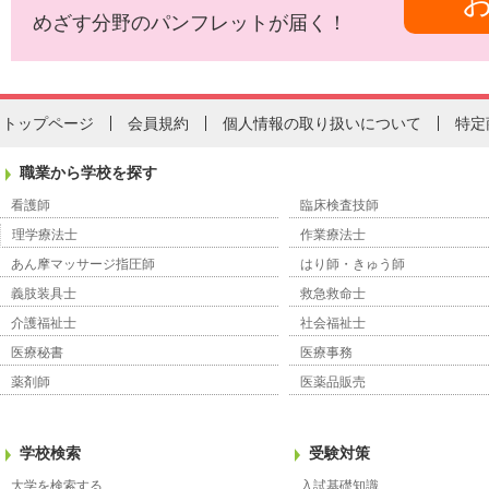
めざす分野のパンフレットが届く！
トップページ
会員規約
個人情報の取り扱いについて
特定
職業から学校を探す
看護師
臨床検査技師
理学療法士
作業療法士
あん摩マッサージ指圧師
はり師・きゅう師
義肢装具士
救急救命士
介護福祉士
社会福祉士
医療秘書
医療事務
薬剤師
医薬品販売
学校検索
受験対策
大学を検索する
入試基礎知識