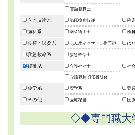
言語聴覚士
医療技術系
臨床検査技師
臨
歯科系
歯科衛生士
歯
柔整・鍼灸系
あん摩マッサージ指圧師
は
救急救命系
救急救命士
福祉系
介護福祉士
社
介護職員初任者研修
薬学系
薬学系
薬
その他
医療秘書
医
◇◆専門職大