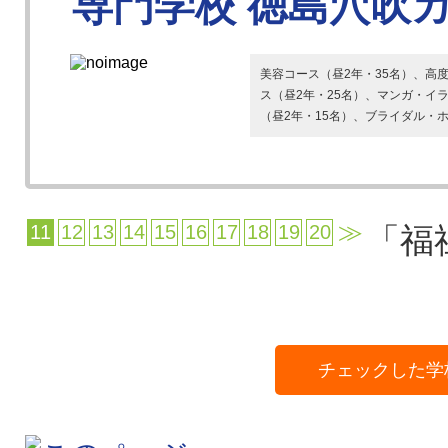
専門学校 徳島穴吹
美容コース（昼2年・35名）、高
ス（昼2年・25名）、マンガ・イ
（昼2年・15名）、ブライダル・ホテ
≫
11
12
13
14
15
16
17
18
19
20
「福
チェックした学