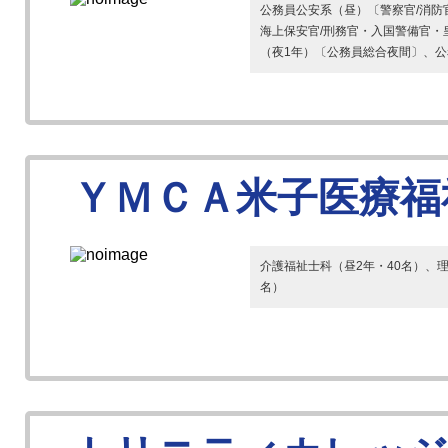
公務員公安系（昼）〔警察官/消防
海上保安官/刑務官・入国警備官・
（夜1年）〔公務員総合夜間〕、公務
ＹＭＣＡ米子医療福
介護福祉士科（昼2年・40名）、理
名）