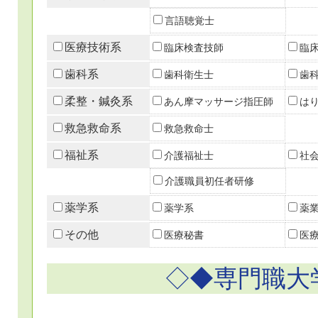
言語聴覚士
医療技術系
臨床検査技師
臨
歯科系
歯科衛生士
歯
柔整・鍼灸系
あん摩マッサージ指圧師
は
救急救命系
救急救命士
福祉系
介護福祉士
社
介護職員初任者研修
薬学系
薬学系
薬
その他
医療秘書
医
◇◆専門職大