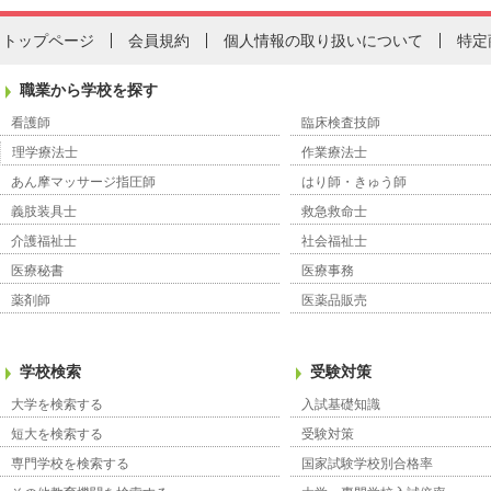
トップページ
会員規約
個人情報の取り扱いについて
特定
職業から学校を探す
看護師
臨床検査技師
理学療法士
作業療法士
あん摩マッサージ指圧師
はり師・きゅう師
義肢装具士
救急救命士
介護福祉士
社会福祉士
医療秘書
医療事務
薬剤師
医薬品販売
学校検索
受験対策
大学を検索する
入試基礎知識
短大を検索する
受験対策
専門学校を検索する
国家試験学校別合格率