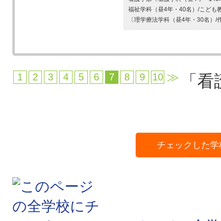
福祉学科（昼4年・40名）/こど
〔理学療法学科（昼4年・30名）/作
≫
1
2
3
4
5
6
7
8
9
10
「看
チェックした学