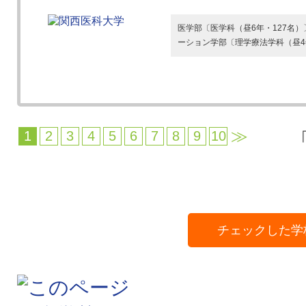
医学部〔医学科（昼6年・127名
ーション学部〔理学療法学科（昼4年
≫
1
2
3
4
5
6
7
8
9
10
チェックした学