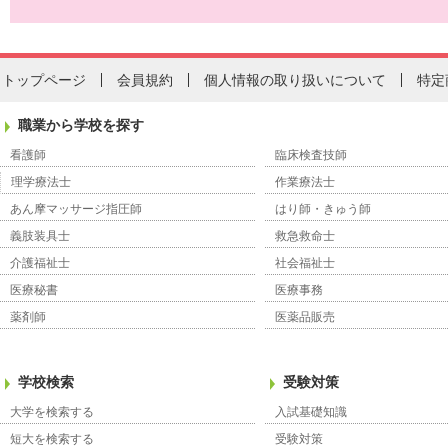
トップページ
会員規約
個人情報の取り扱いについて
特定
職業から学校を探す
看護師
臨床検査技師
理学療法士
作業療法士
あん摩マッサージ指圧師
はり師・きゅう師
義肢装具士
救急救命士
介護福祉士
社会福祉士
医療秘書
医療事務
薬剤師
医薬品販売
学校検索
受験対策
大学を検索する
入試基礎知識
短大を検索する
受験対策