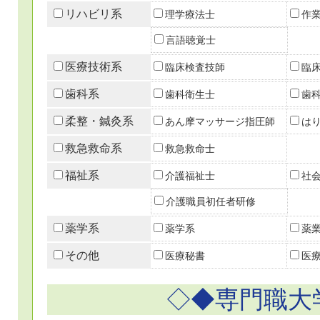
リハビリ系
理学療法士
作
言語聴覚士
医療技術系
臨床検査技師
臨
歯科系
歯科衛生士
歯
柔整・鍼灸系
あん摩マッサージ指圧師
は
救急救命系
救急救命士
福祉系
介護福祉士
社
介護職員初任者研修
薬学系
薬学系
薬
その他
医療秘書
医
◇◆専門職大