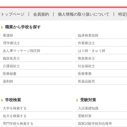
トップページ
会員規約
個人情報の取り扱いについて
特定
職業から学校を探す
看護師
臨床検査技師
理学療法士
作業療法士
あん摩マッサージ指圧師
はり師・きゅう師
義肢装具士
救急救命士
介護福祉士
社会福祉士
医療秘書
医療事務
薬剤師
医薬品販売
学校検索
受験対策
大学を検索する
入試基礎知識
短大を検索する
受験対策
専門学校を検索する
国家試験学校別合格率