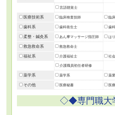
言語聴覚士
医療技術系
臨床検査技師
臨
歯科系
歯科衛生士
歯
柔整・鍼灸系
あん摩マッサージ指圧師
は
救急救命系
救急救命士
福祉系
介護福祉士
社
介護職員初任者研修
薬学系
薬学系
薬
その他
医療秘書
医
◇◆専門職大