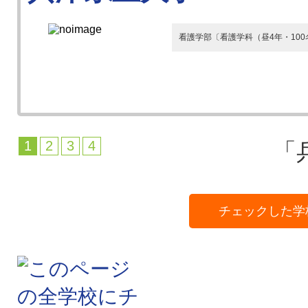
看護学部〔看護学科（昼4年・100
1
2
3
4
「
チェックした学