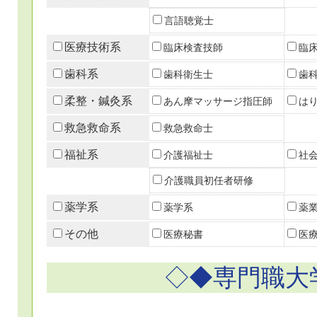
言語聴覚士
医療技術系
臨床検査技師
臨
歯科系
歯科衛生士
歯
柔整・鍼灸系
あん摩マッサージ指圧師
は
救急救命系
救急救命士
福祉系
介護福祉士
社
介護職員初任者研修
薬学系
薬学系
薬
その他
医療秘書
医
◇◆専門職大