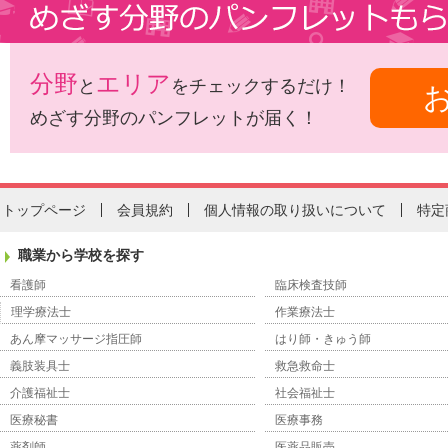
分野
エリア
と
をチェックするだけ！
めざす分野のパンフレットが届く！
トップページ
会員規約
個人情報の取り扱いについて
特定
職業から学校を探す
看護師
臨床検査技師
理学療法士
作業療法士
あん摩マッサージ指圧師
はり師・きゅう師
義肢装具士
救急救命士
介護福祉士
社会福祉士
医療秘書
医療事務
薬剤師
医薬品販売