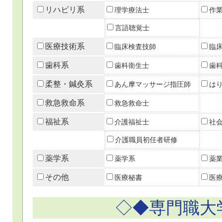
リハビリ系
理学療法士
作
言語聴覚士
医療技術系
臨床検査技師
臨
歯科系
歯科衛生士
歯
柔整・鍼灸系
あん摩マッサージ指圧師
は
救急救命系
救急救命士
福祉系
介護福祉士
社
介護職員初任者研修
薬学系
薬学系
薬
その他
医療秘書
医
◇◆専門職大