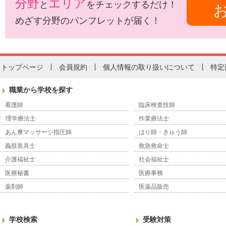
分野
エリア
と
をチェックするだけ！
めざす分野のパンフレットが届く！
トップページ
会員規約
個人情報の取り扱いについて
特定
職業から学校を探す
看護師
臨床検査技師
理学療法士
作業療法士
あん摩マッサージ指圧師
はり師・きゅう師
義肢装具士
救急救命士
介護福祉士
社会福祉士
医療秘書
医療事務
薬剤師
医薬品販売
学校検索
受験対策