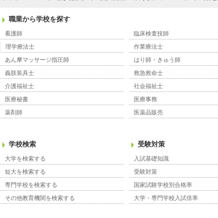
職業から学校を探す
看護師
臨床検査技師
理学療法士
作業療法士
あん摩マッサージ指圧師
はり師・きゅう師
義肢装具士
救急救命士
介護福祉士
社会福祉士
医療秘書
医療事務
薬剤師
医薬品販売
学校検索
受験対策
大学を検索する
入試基礎知識
短大を検索する
受験対策
専門学校を検索する
国家試験学校別合格率
その他教育機関を検索する
大学・専門学校入試倍率