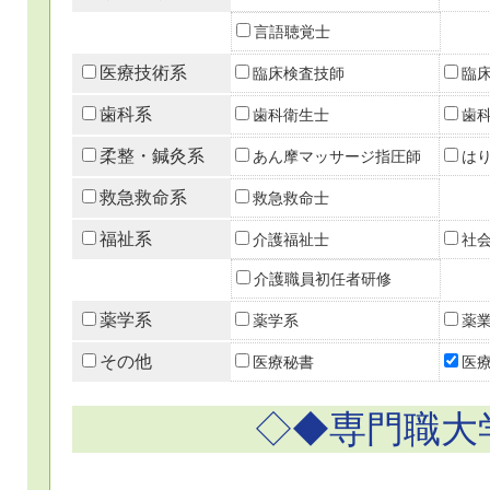
言語聴覚士
医療技術系
臨床検査技師
臨
歯科系
歯科衛生士
歯
柔整・鍼灸系
あん摩マッサージ指圧師
は
救急救命系
救急救命士
福祉系
介護福祉士
社
介護職員初任者研修
薬学系
薬学系
薬
その他
医療秘書
医
◇◆専門職大