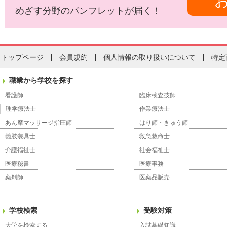
めざす分野のパンフレットが届く！
トップページ
会員規約
個人情報の取り扱いについて
特定
職業から学校を探す
看護師
臨床検査技師
理学療法士
作業療法士
あん摩マッサージ指圧師
はり師・きゅう師
義肢装具士
救急救命士
介護福祉士
社会福祉士
医療秘書
医療事務
薬剤師
医薬品販売
学校検索
受験対策
大学を検索する
入試基礎知識