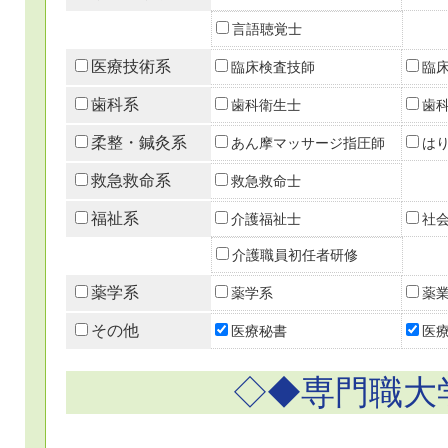
言語聴覚士
医療技術系
臨床検査技師
臨
歯科系
歯科衛生士
歯
柔整・鍼灸系
あん摩マッサージ指圧師
は
救急救命系
救急救命士
福祉系
介護福祉士
社
介護職員初任者研修
薬学系
薬学系
薬
その他
医療秘書
医
◇◆専門職大