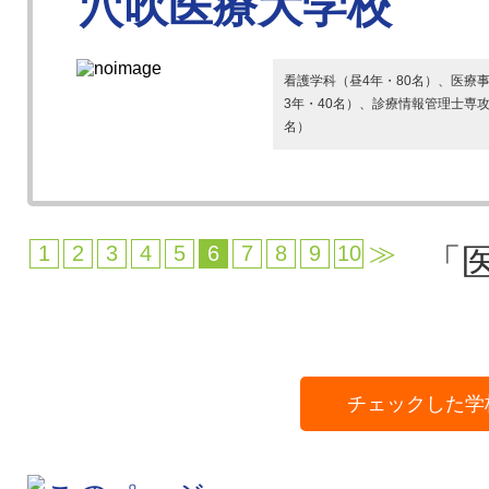
穴吹医療大学校
看護学科（昼4年・80名）、医療
3年・40名）、診療情報管理士専
名）
≫
1
2
3
4
5
6
7
8
9
10
「
チェックした学