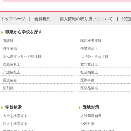
トップページ
会員規約
個人情報の取り扱いについて
特定
職業から学校を探す
看護師
臨床検査技師
理学療法士
作業療法士
あん摩マッサージ指圧師
はり師・きゅう師
義肢装具士
救急救命士
介護福祉士
社会福祉士
医療秘書
医療事務
薬剤師
医薬品販売
学校検索
受験対策
大学を検索する
入試基礎知識
短大を検索する
受験対策