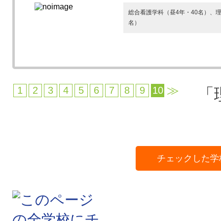
総合看護学科（昼4年・40名）、理
名）
≫
1
2
3
4
5
6
7
8
9
10
「
チェックした学