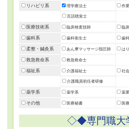
リハビリ系
理学療法士
作
言語聴覚士
医療技術系
臨床検査技師
臨
歯科系
歯科衛生士
歯
柔整・鍼灸系
あん摩マッサージ指圧師
は
救急救命系
救急救命士
福祉系
介護福祉士
社
介護職員初任者研修
薬学系
薬学系
薬
その他
医療秘書
医
◇◆専門職大