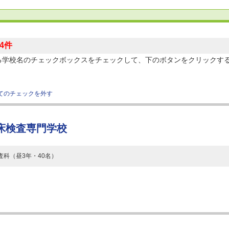
84件
る学校名のチェックボックスをチェックして、下のボタンをクリックす
てのチェックを外す
床検査専門学校
査科（昼3年・40名）