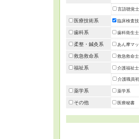
言語聴覚
医療技術系
臨床検査技
歯科系
歯科衛生士
柔整・鍼灸系
あん摩マッ
救急救命系
救急救命士
福祉系
介護福祉士
介護職員
薬学系
薬学系
その他
医療秘書