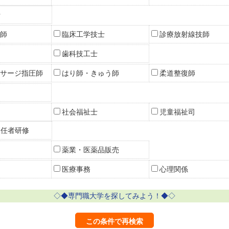
士
師
臨床工学技士
診療放射線技師
歯科技工士
サージ指圧師
はり師・きゅう師
柔道整復師
社会福祉士
児童福祉司
初任者研修
薬業・医薬品販売
医療事務
心理関係
◇◆専門職大学を探してみよう！◆◇