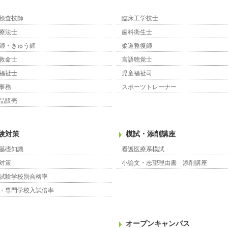
検査技師
臨床工学技士
療法士
歯科衛生士
師・きゅう師
柔道整復師
救命士
言語聴覚士
福祉士
児童福祉司
事務
スポーツトレーナー
品販売
験対策
模試・添削講座
基礎知識
看護医療系模試
対策
小論文・志望理由書 添削講座
試験学校別合格率
・専門学校入試倍率
オープンキャンパス