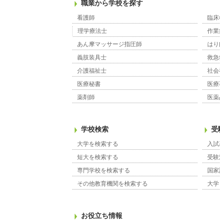
職業から学校を探す
看護師
臨床
理学療法士
作業
あん摩マッサージ指圧師
はり
義肢装具士
救急
介護福祉士
社会
医療秘書
医療
薬剤師
医薬
学校検索
受
大学を検索する
入試
短大を検索する
受験
専門学校を検索する
国家
その他教育機関を検索する
大学
お役立ち情報