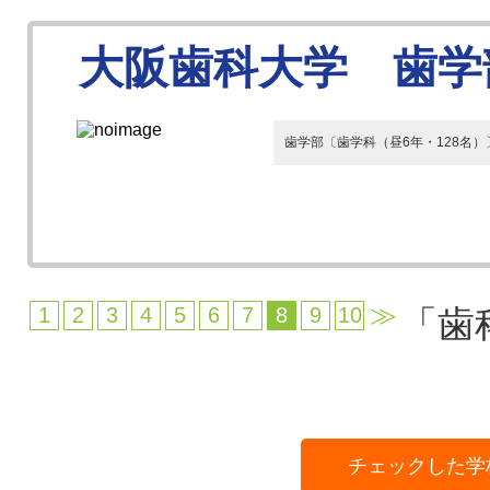
大阪歯科大学 歯学
歯学部〔歯学科（昼6年・128名）
≫
1
2
3
4
5
6
7
8
9
10
「歯
チェックした学