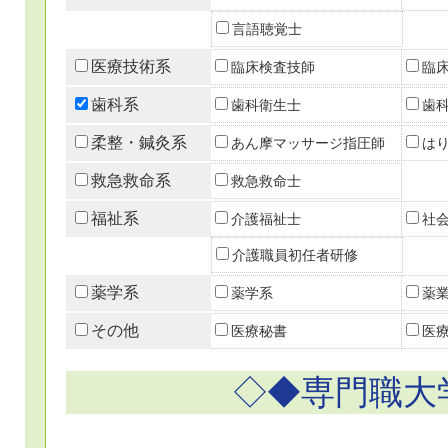
言語聴覚士
医療技術系
臨床検査技師
臨
歯科系
歯科衛生士
歯
柔整・鍼灸系
あん摩マッサージ指圧師
は
救急救命系
救急救命士
福祉系
介護福祉士
社
介護職員初任者研修
薬学系
薬学系
薬
その他
医療秘書
医
◇◆専門職大