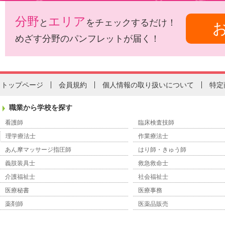
分野
エリア
と
をチェックするだけ！
めざす分野のパンフレットが届く！
トップページ
会員規約
個人情報の取り扱いについて
特定
職業から学校を探す
看護師
臨床検査技師
理学療法士
作業療法士
あん摩マッサージ指圧師
はり師・きゅう師
義肢装具士
救急救命士
介護福祉士
社会福祉士
医療秘書
医療事務
薬剤師
医薬品販売