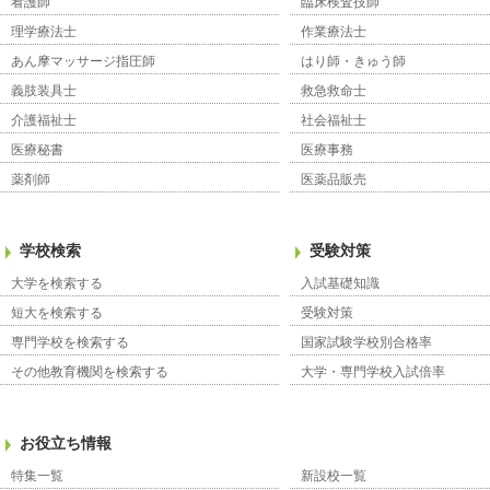
看護師
臨床検査技師
理学療法士
作業療法士
あん摩マッサージ指圧師
はり師・きゅう師
義肢装具士
救急救命士
介護福祉士
社会福祉士
医療秘書
医療事務
薬剤師
医薬品販売
学校検索
受験対策
大学を検索する
入試基礎知識
短大を検索する
受験対策
専門学校を検索する
国家試験学校別合格率
その他教育機関を検索する
大学・専門学校入試倍率
お役立ち情報
特集一覧
新設校一覧